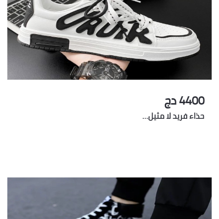
4400 دج
حذاء فريد لا مثيل…