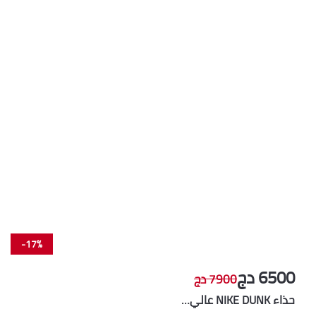
-17%
6500 دج
7900 دج
حذاء NIKE DUNK عالي…