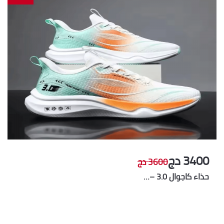
3400 دج
3600 دج
حذاء كاجوال 3.0 –…