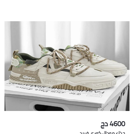
4600 دج
حذاء مودال كوري فريد…