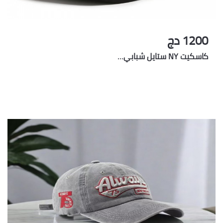
1200 دج
كاسكيت NY ستايل شبابي…