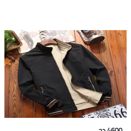
4600 دج