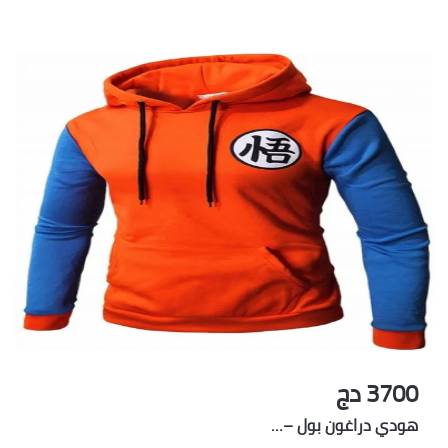
3700 دج
هودي دراغون بول –…