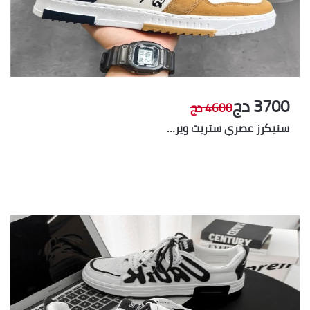
3700 دج
4600 دج
سنيكرز عصري ستريت وير…