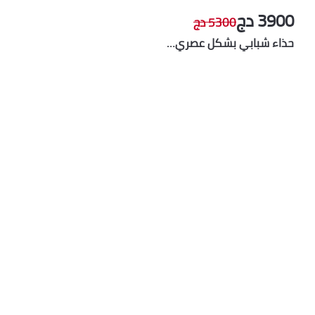
3900 دج
5300 دج
حذاء شبابي بشكل عصري…