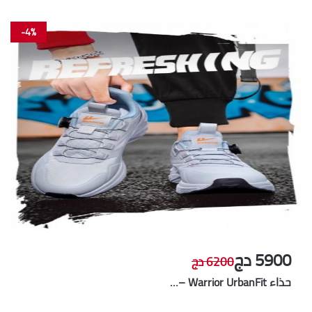
-4%
5900 دج
6200 دج
حذاء Warrior UrbanFit –…